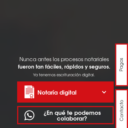
Nunca antes los procesos notariales
Pagos
Pagos
fueron tan fáciles, rápIdos y seguros.
Ya tenemos escrituración digital.
Notaría digital
Contacto
Contacto
¿En qué te podemos
colaborar?